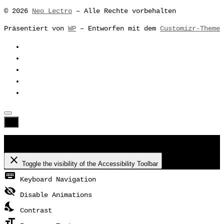
© 2026
Neo Lectro
– Alle Rechte vorbehalten
Präsentiert von
WP
– Entworfen mit dem
Customizr-Theme
Accessibility Toolbar
close
Toggle the visibility of the Accessibility Toolbar
keyboard
Keyboard Navigation
visibility_off
Disable Animations
nights_stay
Contrast
format_size