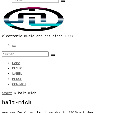
Suchen …
electronic music and art since 1998
Menü
Suche
Suchen …
Home
MUSIC
LABEL
MERCH
CONTACT
Start
»
halt-mich
halt-mich
von
neo
|
Veröffentlicht am
Mai 8, 2016
-
mit den