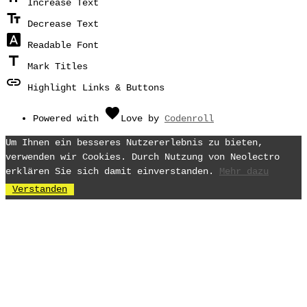
Increase Text
text_fields
Decrease Text
font_download
Readable Font
title
Mark Titles
link
Highlight Links & Buttons
favorite
Powered with
Love
by
Codenroll
Um Ihnen ein besseres Nutzererlebnis zu bieten,
verwenden wir Cookies. Durch Nutzung von Neolectro
erklären Sie sich damit einverstanden.
Mehr dazu
Verstanden