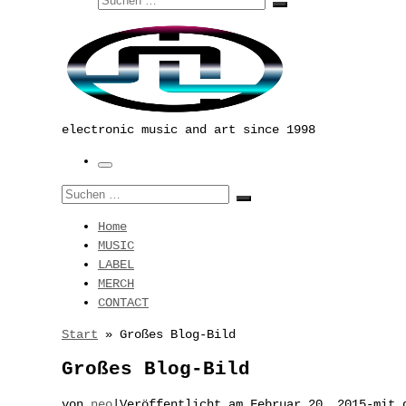
Suchen …
electronic music and art since 1998
Menü
Suche
Suchen …
Home
MUSIC
LABEL
MERCH
CONTACT
Start
»
Großes Blog-Bild
Großes Blog-Bild
von
neo
|
Veröffentlicht am
Februar 20, 2015
-
mit 