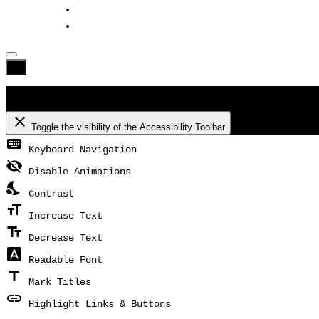
Accessibility Toolbar
close
Toggle the visibility of the Accessibility Toolbar
keyboard
Keyboard Navigation
visibility_off
Disable Animations
nights_stay
Contrast
format_size
Increase Text
text_fields
Decrease Text
font_download
Readable Font
title
Mark Titles
link
Highlight Links & Buttons