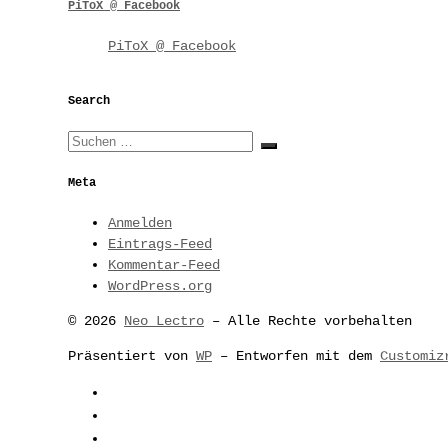
PiToX @ Facebook
PiToX @ Facebook
Search
Suche
Suchen …
Meta
Anmelden
Eintrags-Feed
Kommentar-Feed
WordPress.org
© 2026
Neo Lectro
– Alle Rechte vorbehalten
Präsentiert von
WP
– Entworfen mit dem
Customiz